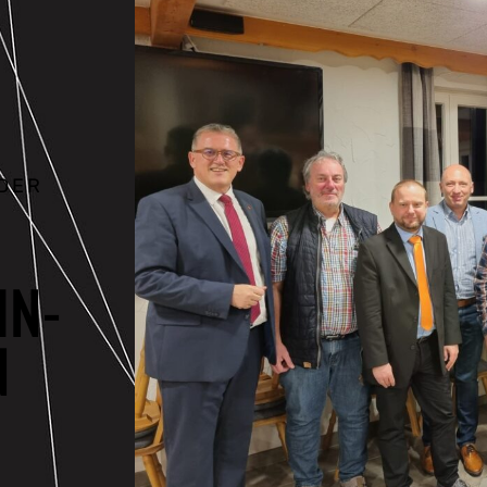
DER
IN-
N